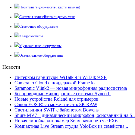
Носители (видеокассеты, карты памяти)
Системы нелинейного видеомонтажа
Съемочное оборудование
Квадрокоптеры
Музыкальные инструменты
Осветительное оборудование
Новости
Интерком гарнитуры WiTalk 9 и WiTalk 9 SE
Camera to Cloud с поддержкой Frame.io
Saramonic Vlink2 — новая микрофонная радиосистема
Беспроводные микрофонные системы Synco P
Новые устройства Roland для стримеров
Canon EOS R5c сможет писать 8К RAW
Светильники SWIT с байонетом Bowens
Shure MV7 – динамический микрофон, основанный на S..
Новая линейка кинокамер Sony начинается с FX6
Компактная Live Stream студия YoloBox из семейства...