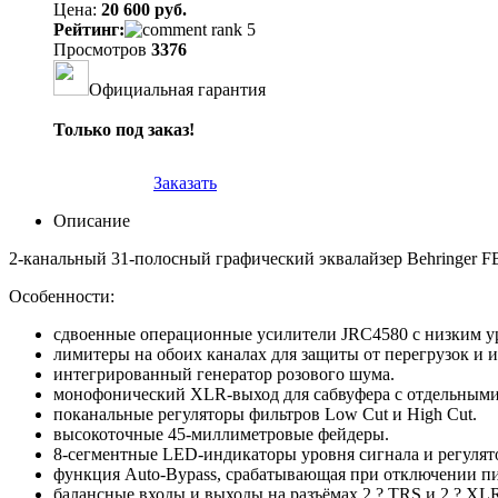
Цена:
20 600 руб.
Рейтинг:
Просмотров
3376
Официальная гарантия
Только под заказ!
Заказать
Описание
2-канальный 31-полосный графический эквалайзер
Behringer 
Особенности:
сдвоенные операционные усилители JRC4580 с низким у
лимитеры на обоих каналах для защиты от перегрузок и 
интегрированный генератор розового шума.
монофонический XLR-выход для сабвуфера с отдельными 
поканальные регуляторы фильтров Low Cut и High Cut.
высокоточные 45-миллиметровые фейдеры.
8-сегментные LED-индикаторы уровня сигнала и регулято
функция Auto-Bypass, срабатывающая при отключении пи
балансные входы и выходы на разъёмах 2 ? TRS и 2 ? XL