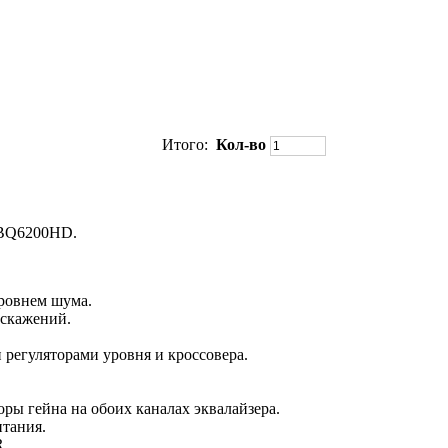
Итого:
Кол-во
FBQ6200HD
.
ровнем шума.
искажений.
регуляторами уровня и кроссовера.
ры гейна на обоих каналах эквалайзера.
тания.
R.