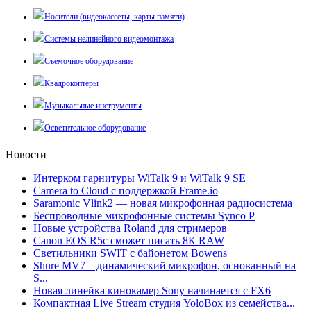
Носители (видеокассеты, карты памяти)
Системы нелинейного видеомонтажа
Съемочное оборудование
Квадрокоптеры
Музыкальные инструменты
Осветительное оборудование
Новости
Интерком гарнитуры WiTalk 9 и WiTalk 9 SE
Camera to Cloud с поддержкой Frame.io
Saramonic Vlink2 — новая микрофонная радиосистема
Беспроводные микрофонные системы Synco P
Новые устройства Roland для стримеров
Canon EOS R5c сможет писать 8К RAW
Светильники SWIT с байонетом Bowens
Shure MV7 – динамический микрофон, основанный на
S...
Новая линейка кинокамер Sony начинается с FX6
Компактная Live Stream студия YoloBox из семейства...