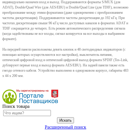
индивидуально назначен вход и выход. Поддерживаются форматы S/MUX (для
ADAT), Double/Quad Wire (для AES/EBU) и Double/Quad Line (для TDIF), возможно
преобразование между этими форматами (даже одновременно с преобразованием
частоты дискретизации). Поддерживаются частоты дискретизации до 192 кГц. При
частотах дискретизации свыше 96 кГц число доступных каналов в форматах ADAT и
TDIF сокращается до четырех. Есть режим автоматического распределения сигнала
(когда задействованы не все входы, сигнал копируется на все выходы в выбранном
формате).
На передней панели расположены девять кнопок и 48 светодиодных индикаторов (с
помощью которых осуществляются все настройки), выключатель питания,
оптический цифровой вход и оптический цифровой выход формата SPDIF (Tos-Link,
дублируют первые вход и выход формата AES/EBU). На задней панели также есть
гнездо сетевого кабеля. Устройство выполнено в однорэковом корпусе, габариты 483
x 44 x 200 мм.
Поиск товара
Расширенный поиск