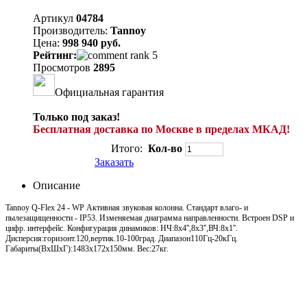
Артикул
04784
Производитель:
Tannoy
Цена:
998 940 руб.
Рейтинг:
Просмотров
2895
Официальная гарантия
Только под заказ!
Бесплатная доставка по Москве в пределах МКАД!
Итого:
Кол-во
Заказать
Описание
Tannoy Q-Flex 24 - WP Активная звуковая колонна. Стандарт влаго- и
пылезащищенности - IP53. Изменяемая диаграмма направленности. Встроен DSP и
цифр. интерфейс. Конфигурация динамиков: НЧ:8х4'',8х3'',ВЧ:8х1''.
Дисперсия:горизонт.120,вертик.10-100град. Диапазон110Гц-20кГц.
Габариты(ВхШхГ):1483х172х150мм. Вес:27кг.