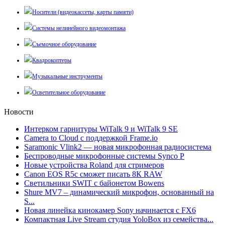
Носители (видеокассеты, карты памяти)
Системы нелинейного видеомонтажа
Съемочное оборудование
Квадрокоптеры
Музыкальные инструменты
Осветительное оборудование
Новости
Интерком гарнитуры WiTalk 9 и WiTalk 9 SE
Camera to Cloud с поддержкой Frame.io
Saramonic Vlink2 — новая микрофонная радиосистема
Беспроводные микрофонные системы Synco P
Новые устройства Roland для стримеров
Canon EOS R5c сможет писать 8К RAW
Светильники SWIT с байонетом Bowens
Shure MV7 – динамический микрофон, основанный на
S...
Новая линейка кинокамер Sony начинается с FX6
Компактная Live Stream студия YoloBox из семейства...