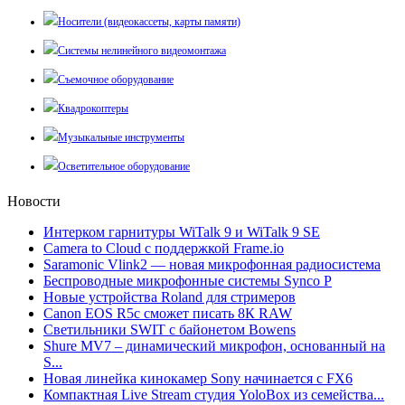
Носители (видеокассеты, карты памяти)
Системы нелинейного видеомонтажа
Съемочное оборудование
Квадрокоптеры
Музыкальные инструменты
Осветительное оборудование
Новости
Интерком гарнитуры WiTalk 9 и WiTalk 9 SE
Camera to Cloud с поддержкой Frame.io
Saramonic Vlink2 — новая микрофонная радиосистема
Беспроводные микрофонные системы Synco P
Новые устройства Roland для стримеров
Canon EOS R5c сможет писать 8К RAW
Светильники SWIT с байонетом Bowens
Shure MV7 – динамический микрофон, основанный на
S...
Новая линейка кинокамер Sony начинается с FX6
Компактная Live Stream студия YoloBox из семейства...