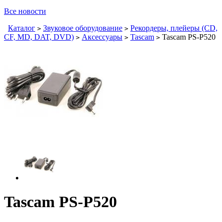
Все новости
Каталог
Звуковое оборудование
Рекордеры, плейеры (CD,
>
>
CF, MD, DAT, DVD)
Аксессуары
Tascam
Tascam PS-P520
>
>
>
Tascam PS-P520