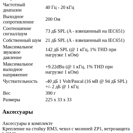
Частотный
40 Гц - 20 кГц
диапазон
Выходное
200 Ом
сопротивление
Соотношение
73 дБ SPL (A - взвешенный на IEC651)
сигнал/шум
Собственный шум
21 дБ SPL (A - взвешенный на IEC651)
Максимальное
142 дБ SPL (@ 1 кГц, 1% THD при
звуковое
нагрузке 1 кОм)
давление
Максимальное
+9.22dBu (@ 1 кГц, 1% THD при
выходное
нагрузке 1 кОм)
напряжение
Чуствительность
-40 дБ 1 Volt/Pascal (16 мВ @ 94 дБ SPL)
+/- 2 дБ @ 1 кГц
Вес
390 г
Размеры
225 x 33 x 33
Аксессуары
Аксессуары в комплекте
Крепление на стойку RM3, чехол с молнией ZP1, ветрозащита