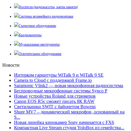
Носители (видеокассеты, карты памяти)
Системы нелинейного видеомонтажа
Съемочное оборудование
Квадрокоптеры
Музыкальные инструменты
Осветительное оборудование
Новости
Интерком гарнитуры WiTalk 9 и WiTalk 9 SE
Camera to Cloud с поддержкой Frame.io
Saramonic Vlink2 — новая микрофонная радиосистема
Беспроводные микрофонные системы Synco P
Новые устройства Roland для стримеров
Canon EOS R5c сможет писать 8К RAW
Светильники SWIT с байонетом Bowens
Shure MV7 – динамический микрофон, основанный на
S...
Новая линейка кинокамер Sony начинается с FX6
Компактная Live Stream студия YoloBox из семейства...