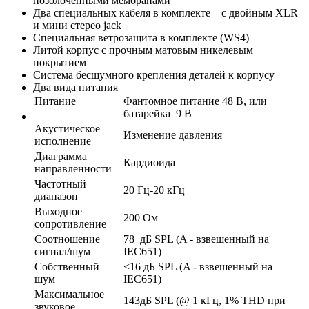
позолоченными мембранами
Два специальных кабеля в комплекте – с двойным XLR
и мини стерео jack
Специальная ветрозащита в комплекте (WS4)
Литой корпус с прочным матовым никелевым
покрытием
Система бесшумного крепления деталей к корпусу
Два вида питания
Питание
Фантомное питание 48 В, или
батарейка 9 В
Акустическое
Изменение давления
исполнение
Диаграмма
Кардиоида
направленности
Частотный
20 Гц-20 кГц
диапазон
Выходное
200 Ом
сопротивление
Соотношение
78 дБ SPL (A - взвешенный на
сигнал/шум
IEC651)
Собственный
<16 дБ SPL (A - взвешенный на
шум
IEC651)
Максимальное
143дБ SPL (@ 1 кГц, 1% THD при
звуковое