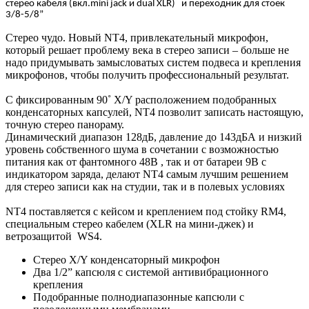
стерео кабеля (вкл.mini jack и dual XLR)
и переходник для стоек
3/8-5/8”
Стерео чудо. Новый NT4, привлекательный микрофон,
который решает проблему века в стерео записи – больше не
надо придумывать замысловатых систем подвеса и крепления
микрофонов, чтобы получить профессиональный результат.
С фиксированным 90˚ X/Y расположением подобранных
конденсаторных капсулей, NT4 позволит записать настоящую,
точную стерео панораму.
Динамический диапазон 128дБ, давление до 143дБА и низкий
уровень собственного шума в сочетании с возможностью
питания как от фантомного 48В , так и от батареи 9В с
индикатором заряда, делают NT4 самым лучшим решением
для стерео записи как на студии, так и в полевых условиях
NT4 поставляется с кейсом и креплением под стойку RM4,
специальным стерео кабелем (XLR на мини-джек) и
ветрозащитой WS4.
Стерео X/Y конденсаторный микрофон
Два 1/2” капсюля с системой антивибрационного
крепления
Подобранные полнодиапазонные капсюли с