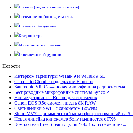
Носители (видеокассеты, карты памяти)
Системы нелинейного видеомонтажа
Съемочное оборудование
Квадрокоптеры
Музыкальные инструменты
Осветительное оборудование
Новости
Интерком гарнитуры WiTalk 9 и WiTalk 9 SE
Camera to Cloud с поддержкой Frame.io
Saramonic Vlink2 — новая микрофонная радиосистема
Беспроводные микрофонные системы Synco P
Новые устройства Roland для стримеров
Canon EOS R5c сможет писать 8К RAW
Светильники SWIT с байонетом Bowens
Shure MV7 – динамический микрофон, основанный на S..
Новая линейка кинокамер Sony начинается с FX6
Компактная Live Stream студия YoloBox из семейства...