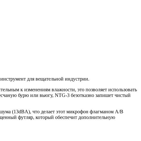
инструмент для вещательной индустрии.
льным к изменениям влажности, это позволяет использовать
есчаную бурю или вьюгу, NTG-3 безотказно запишет чистый
ума (13dBA), что делает этот микрофон флагманом А/В
ищенный футляр, который обеспечит дополнительную