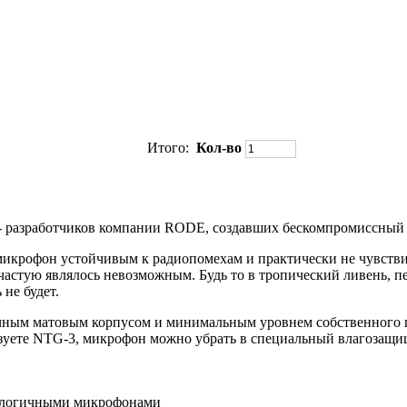
Итого:
Кол-во
- разработчиков компании RODE, создавших бескомпромиссный 
рофон устойчивым к радиопомехам и практически не чувствите
астую являлось невозможным. Будь то в тропический ливень, п
не будет.
чным матовым корпусом и минимальным уровнем собственного ш
ьзуете NTG-3, микрофон можно убрать в специальный влагозащ
налогичными микрофонами