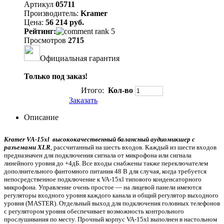
Артикул
05711
Производитель:
Kramer
Цена:
56 214 руб.
Рейтинг:
Просмотров
2715
Официальная гарантия
Только под заказ!
Итого:
Кол-во
Заказать
Описание
Kramer VA-­15xl высококачественный балансный аудиомикшер с
разъемами XLR
, рассчитанный на шесть входов. Каждый из шести входов
предназначен для подключения сигнала от микрофона или сигнала
линейного уровня до +4дБ. Все входы снабжены также переключателем
дополнительного фантомного питания 48 В для случая, когда требуется
непосредственное подключение к VA­-15xl типового конденсаторного
микрофона. Управление очень простое — на лицевой панели имеются
регуляторы входного уровня каждого канала и общий регулятор выходного
уровня (MASTER). Отдельный выход для подключения головных телефонов
с регулятором уровня обеспечивает возможность контрольного
прослушивания по месту. Прочный корпус VA-­15xl выполнен в настольном