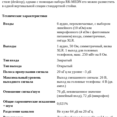
стиле (desktop), однако с помощью набора RK­-MEDN его можно разместить
в одной вертикальной секции стандартной стойки.
Технические характеристики
Входы
6 аудио, переключаемые, с выбором
линейного (10 кОм) или
микрофонного (4 кОм с фантомным
питанием) входа, симметричные,
гнёзда XLR.
Выходы
1 аудио, 50 Ом, симметричный, вилка
XLR. 1 выход для головных
телефонов, макс. 250 мВт на 8 Ом.
Тип входа
Закрытый
Тип выхода
Открытый
Полоса пропускания сигнала
20 кГц на уровне –3 дБ
Максимальный уровень
Выход смешанного сигнала: 26 В,
выходного сигнала
выход на головные телефоны: 4 В (дв.
ампл.)
Отношение сигнал/шум
76 дБ, невзвешенное значение
(линейный вход), 72 дБ (микрофон)
Общие гармонические искажения
0,021%
+ шум
Разделение каналов
Не хуже 64 дБ на 20 кГц