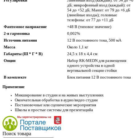
Регулировки
Линейный вход (каждый): от 54 до +6
дБ; микрофонный вход (каждый): от
54 до +52 дБ; Master: от 79 до +6 дБ
(линейные входы); головные
телефоны: от 77 до +11 дБ
Фантомное напряжение
+48 В (типовое значение)
2-я гармоника
0,002%
Источник питания
12 В постоянного тока, 500 мA
Масса
Около 1,1 кг
Габариты (Ш * Г * В)
24,5 x 18 x 4,4 см
Опции
Набор RK-­MEDN для размещения
одного устройства в одной
вертикальной секции стойки
В комплекте
Блок питания 12 В постоянного тока
Применение
Микширование в студии и на живых выступлениях
Окончательная обработка в аудио/видео студии
Постановочные или сценические мероприятия
Школы и простые системы для презентацийa
Поиск товара