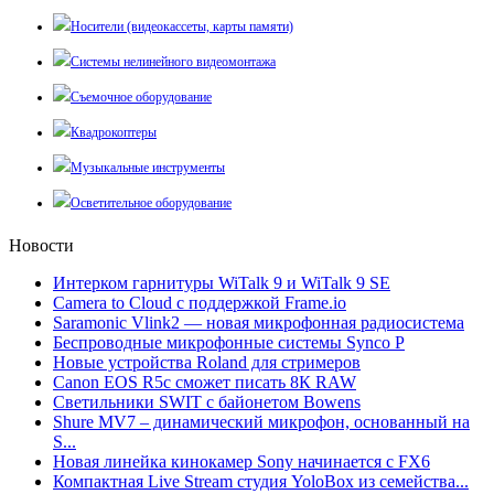
Носители (видеокассеты, карты памяти)
Системы нелинейного видеомонтажа
Съемочное оборудование
Квадрокоптеры
Музыкальные инструменты
Осветительное оборудование
Новости
Интерком гарнитуры WiTalk 9 и WiTalk 9 SE
Camera to Cloud с поддержкой Frame.io
Saramonic Vlink2 — новая микрофонная радиосистема
Беспроводные микрофонные системы Synco P
Новые устройства Roland для стримеров
Canon EOS R5c сможет писать 8К RAW
Светильники SWIT с байонетом Bowens
Shure MV7 – динамический микрофон, основанный на
S...
Новая линейка кинокамер Sony начинается с FX6
Компактная Live Stream студия YoloBox из семейства...