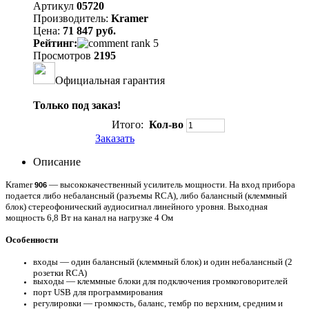
Артикул
05720
Производитель:
Kramer
Цена:
71 847 руб.
Рейтинг:
Просмотров
2195
Официальная гарантия
Только под заказ!
Итого:
Кол-во
Заказать
Описание
Kramer
— высококачественный усилитель мощности. На вход прибора
906
подается либо небалансный (разъемы RCA), либо балансный (клеммный
блок) стереофонический аудиосигнал линейного уровня. Выходная
мощность 6,8 Вт на канал на нагрузке 4 Ом
Особенности
входы — один балансный (клеммный блок) и один небалансный (2
розетки RCA)
выходы — клеммные блоки для подключения громкоговорителей
порт USB для программирования
регулировки — громкость, баланс, тембр по верхним, средним и