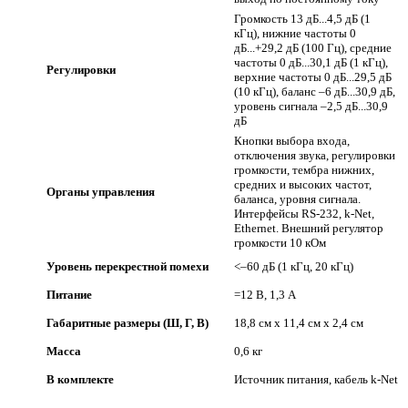
Громкость 13 дБ...4,5 дБ (1
кГц), нижние частоты 0
дБ...+29,2 дБ (100 Гц), средние
частоты 0 дБ...30,1 дБ (1 кГц),
Регулировки
верхние частоты 0 дБ...29,5 дБ
(10 кГц), баланс –6 дБ...30,9 дБ,
уровень сигнала –2,5 дБ...30,9
дБ
Кнопки выбора входа,
отключения звука, регулировки
громкости, тембра нижних,
средних и высоких частот,
Органы управления
баланса, уровня сигнала.
Интерфейсы RS-232, k-Net,
Ethernet. Внешний регулятор
громкости 10 кОм
Уровень перекрестной помехи
<–60 дБ (1 кГц, 20 кГц)
Питание
=12 В, 1,3 А
Габаритные размеры (Ш, Г, В)
18,8 см x 11,4 см x 2,4 см
Масса
0,6 кг
В комплекте
Источник питания, кабель k-Net