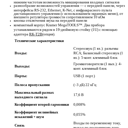
нижним частотам возможность микширования входных сигналов
разнообразие возможностей управления — с передней панели, через
интерфейсы RS-232, Ethernet, K-Net, с инфракрасного пульта
дистанционного управления (с использованием экранных меню), от
внешнего регулятора громкости сопротивлением 10 кОм
кнопка отключения звука на передней панели
компактный корпус Kramer MegaTOOLS™. Два прибора
устанавливаются рядом в 19-дюймовую стойку (1U) с помощью
адаптера
RK-T2B
(опция).
Технические характеристики
Стереозвук (1 вх.): разъемы
Входы:
RCA; Балансный стереозвук (1
вх.): 5-конт. клеммный блок
Громкоговорители (1 вых.): 4-
Выходы:
конт. клеммный блок
Порты:
USB (1 порт.)
Полоса пропускания
(–3 дБ) 22 кГц
Максимальный размах
17,6 В
выходного сигнала
Коэффициент второй гармоники
0,008%
Коэффициент нелинейных
0,055%
искажений + шум
Входы по переменному току,
Связь
выход по постоянному току