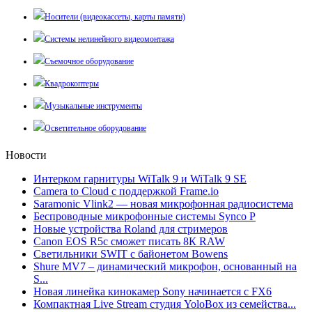
Носители (видеокассеты, карты памяти)
Системы нелинейного видеомонтажа
Съемочное оборудование
Квадрокоптеры
Музыкальные инструменты
Осветительное оборудование
Новости
Интерком гарнитуры WiTalk 9 и WiTalk 9 SE
Camera to Cloud с поддержкой Frame.io
Saramonic Vlink2 — новая микрофонная радиосистема
Беспроводные микрофонные системы Synco P
Новые устройства Roland для стримеров
Canon EOS R5c сможет писать 8К RAW
Светильники SWIT с байонетом Bowens
Shure MV7 – динамический микрофон, основанный на
S...
Новая линейка кинокамер Sony начинается с FX6
Компактная Live Stream студия YoloBox из семейства...