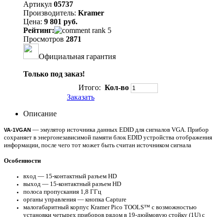
Артикул
05737
Производитель:
Kramer
Цена:
9 801 руб.
Рейтинг:
Просмотров
2871
Официальная гарантия
Только под заказ!
Итого:
Кол-во
Заказать
Описание
— эмулятор источника данных EDID для сигналов VGA. Прибор
VA-1VGAN
сохраняет в энергонезависимой памяти блок EDID устройства отображения
информации, после чего тот может быть считан источником сигнала
Особенности
вход — 15-контактный разъем HD
выход — 15-контактный разъем HD
полоса пропускания 1,8 ГГц
органы управления — кнопка Capture
малогабаритный корпус Kramer Pico TOOLS™ с возможностью
установки четырех приборов рядом в 19-дюймовую стойку (1U) с