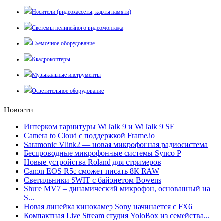
Носители (видеокассеты, карты памяти)
Системы нелинейного видеомонтажа
Съемочное оборудование
Квадрокоптеры
Музыкальные инструменты
Осветительное оборудование
Новости
Интерком гарнитуры WiTalk 9 и WiTalk 9 SE
Camera to Cloud с поддержкой Frame.io
Saramonic Vlink2 — новая микрофонная радиосистема
Беспроводные микрофонные системы Synco P
Новые устройства Roland для стримеров
Canon EOS R5c сможет писать 8К RAW
Светильники SWIT с байонетом Bowens
Shure MV7 – динамический микрофон, основанный на
S...
Новая линейка кинокамер Sony начинается с FX6
Компактная Live Stream студия YoloBox из семейства...