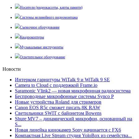
Носители (видеокассеты, карты памяти)
Системы нелинейного видеомонтажа
Съемочное оборудование
Квадрокоптеры
Музыкальные инструменты
Осветительное оборудование
Новости
Интерком гарнитуры WiTalk 9 и WiTalk 9 SE
Camera to Cloud с поддержкой Frame.io
Saramonic Vlink2 — новая микрофонная радиосистема
Беспроводные микрофонные системы Synco P
Новые устройства Roland для стримеров
Canon EOS R5c сможет писать 8К RAW
Светильники SWIT с байонетом Bowens
Shure MV7 – динамический микрофон, основанный на
S...
Новая линейка кинокамер Sony начинается с FX6
Компактная Live Stream студия YoloBox из семейства...