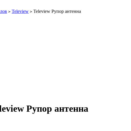
алов
Teleview
Teleview Рупор антенна
>
>
leview Рупор антенна