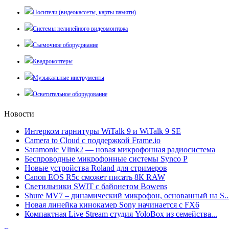
Носители (видеокассеты, карты памяти)
Системы нелинейного видеомонтажа
Съемочное оборудование
Квадрокоптеры
Музыкальные инструменты
Осветительное оборудование
Новости
Интерком гарнитуры WiTalk 9 и WiTalk 9 SE
Camera to Cloud с поддержкой Frame.io
Saramonic Vlink2 — новая микрофонная радиосистема
Беспроводные микрофонные системы Synco P
Новые устройства Roland для стримеров
Canon EOS R5c сможет писать 8К RAW
Светильники SWIT с байонетом Bowens
Shure MV7 – динамический микрофон, основанный на S..
Новая линейка кинокамер Sony начинается с FX6
Компактная Live Stream студия YoloBox из семейства...