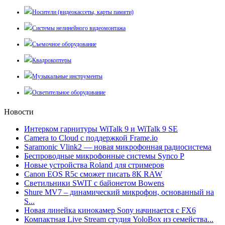
Носители (видеокассеты, карты памяти)
Системы нелинейного видеомонтажа
Съемочное оборудование
Квадрокоптеры
Музыкальные инструменты
Осветительное оборудование
Новости
Интерком гарнитуры WiTalk 9 и WiTalk 9 SE
Camera to Cloud с поддержкой Frame.io
Saramonic Vlink2 — новая микрофонная радиосистема
Беспроводные микрофонные системы Synco P
Новые устройства Roland для стримеров
Canon EOS R5c сможет писать 8К RAW
Светильники SWIT с байонетом Bowens
Shure MV7 – динамический микрофон, основанный на
S...
Новая линейка кинокамер Sony начинается с FX6
Компактная Live Stream студия YoloBox из семейства...