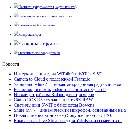
Носители (видеокассеты, карты памяти)
Системы нелинейного видеомонтажа
Съемочное оборудование
Квадрокоптеры
Музыкальные инструменты
Осветительное оборудование
Новости
Интерком гарнитуры WiTalk 9 и WiTalk 9 SE
Camera to Cloud с поддержкой Frame.io
Saramonic Vlink2 — новая микрофонная радиосистема
Беспроводные микрофонные системы Synco P
Новые устройства Roland для стримеров
Canon EOS R5c сможет писать 8К RAW
Светильники SWIT с байонетом Bowens
Shure MV7 – динамический микрофон, основанный на S..
Новая линейка кинокамер Sony начинается с FX6
Компактная Live Stream студия YoloBox из семейства...