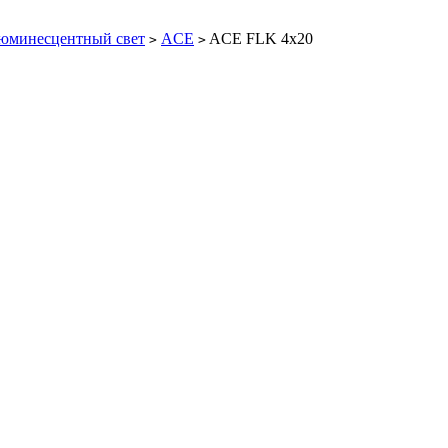
юминесцентный свет
ACE
ACE FLK 4x20
>
>