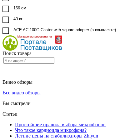
156 см
40 кг
ACE AC-100G Caster with square adapter (в комплекте)
Поиск товара
Видео обзоры
Все видео обзоры
Вы смотрели
Статьи
Простейшие правила выбора микрофонов
Что такое кардиоида микрофона?
Летние цены на стабилизаторы Zhiyun