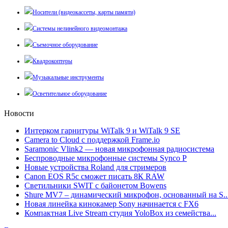
Носители (видеокассеты, карты памяти)
Системы нелинейного видеомонтажа
Съемочное оборудование
Квадрокоптеры
Музыкальные инструменты
Осветительное оборудование
Новости
Интерком гарнитуры WiTalk 9 и WiTalk 9 SE
Camera to Cloud с поддержкой Frame.io
Saramonic Vlink2 — новая микрофонная радиосистема
Беспроводные микрофонные системы Synco P
Новые устройства Roland для стримеров
Canon EOS R5c сможет писать 8К RAW
Светильники SWIT с байонетом Bowens
Shure MV7 – динамический микрофон, основанный на S..
Новая линейка кинокамер Sony начинается с FX6
Компактная Live Stream студия YoloBox из семейства...