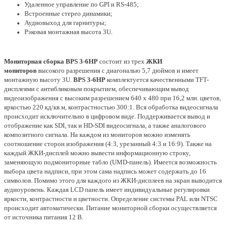
Удаленное управление по GPI и RS-485;
Встроенные стерео динамики;
Аудиовыход для гарнитуры;
Рэковая монтажная высота 3U.
Мониторная сборка
BPS 3-6HP
состоит из трех
ЖКИ
мониторов
высокого разрешения с диагональю 5,7 дюймов и имеет
монтажную высоту 3U.
BPS 3-6HP
комплектуется качественными TFT-
дисплеями с антибликовым покрытием, обеспечивающим вывод
видеоизображения с высоким разрешением 640 х 480 при 16,2 млн. цветов,
яркостью 220 кд/кв.м, контрастностью 300:1. Вся обработка видеосигнала
происходит исключительно в цифровом виде. Поддерживается вывод и
отображение как SDI, так и HD-SDI видеосигнала, а также аналогового
композитного сигнала. На каждом из мониторов можно изменять
соотношение сторон изображения (4:3, урезанный 4:3 и 16:9). Также на
каждый ЖКИ-дисплей можно вывести информационную строку,
заменяющую подмониторные табло (UMD-панель). Имеется возможность
выбора цвета надписи, при этом сама надпись может содержать до 16
символов. Помимо этого для каждого из ЖКИ-дисплеев на экран выводится
аудиоуровень. Каждая LCD панель имеет индивидуальные регулировки
яркости, контрастности и цветности. Определение системы PAL или NTSC
происходит автоматически. Питание мониторной сборки осуществляется
от источника питания 12 В.