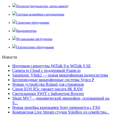
Носители (видеокассеты, карты памяти)
Системы нелинейного видеомонтажа
Съемочное оборудование
Квадрокоптеры
Музыкальные инструменты
Осветительное оборудование
Новости
Интерком гарнитуры WiTalk 9 и WiTalk 9 SE
Camera to Cloud с поддержкой Frame.io
Saramonic Vlink2 — новая микрофонная радиосистема
Беспроводные микрофонные системы Synco P
Новые устройства Roland для стримеров
Canon EOS R5c сможет писать 8К RAW
Светильники SWIT с байонетом Bowens
Shure MV7 – динамический микрофон, основанный на
S...
Новая линейка кинокамер Sony начинается с FX6
Компактная Live Stream студия YoloBox из семейства...