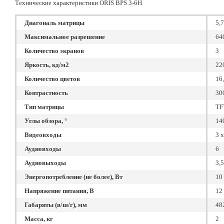
Технические характеристики ORIS BPS 3-6H
Диагональ матрицы
5,
Максимальное разрешение
64
Количество экранов
3
Яркость, кд/м2
22
Количество цветов
16
Контрастность
30
Тип матрицы
TF
Углы обзора, °
14
Видеовходы
3 
Аудиовходы
6
Аудиовыходы
3,5
Энергопотребление (не более), Вт
10
Напряжение питания, В
12 
Габариты (в/ш/г), мм
482
Масса, кг
2