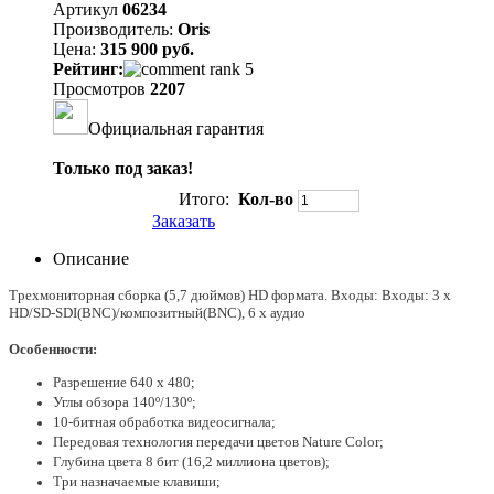
Артикул
06234
Производитель:
Oris
Цена:
315 900 руб.
Рейтинг:
Просмотров
2207
Официальная гарантия
Только под заказ!
Итого:
Кол-во
Заказать
Описание
Трехмониторная сборка (5,7 дюймов) HD формата. Входы: Входы: 3 х
HD/SD-SDI(BNC)/композитный(BNC), 6 x аудио
Особенности:
Разрешение 640 x 480;
Углы обзора 140º/130º;
10-битная обработка видеосигнала;
Передовая технология передачи цветов Nature Color;
Глубина цвета 8 бит (16,2 миллиона цветов);
Три назначаемые клавиши;