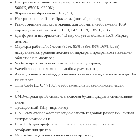
Настройка цветовой температуры, в том числе стандартные —
5600К, 6500К, 9300К;
Форматы изображения: 16:9, 4:3;
Настройки способа отображения (normal , under);
Разнообразные маркеры экрана: для формата изображения 16:9
маркируются области 4:3, 15:9, 14:9, 13:9, 1.85:1, 2.35:1;
Для формата изображения 4:3 маркируется область 16:9. Маркер
центра.
Маркеры рабочей области (80%, 85%, 88%, 90%,93%, 95%)
настраивается уровень подсветки маркера и прозрачность внешней
области окна маркера;
Vectorscope c расположение в любом углу экрана;
Waveform c расположение в любом углу экрана;
Аудиоуровни для эмбеддированного звука c выводом на экран до 16-
ти каналов;
Time Сode (LTC / VITC), отображается в правой нижней части
экрана;
UMD–строка до 16 символов включая буквы, цифры и специальные
знаки;
Трехцветный Tally–индикатор;
H/V Delay отображает скрытую область кадровой развертки: сигнал
синхронизации и т.п.
Blue Only для профессиональной настройки корректного
отображения цветов;
Monochrome для настройки сигнала яркости;