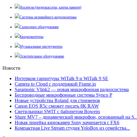
Носители (видеокассеты, карты памяти)
Системы нелинейного видеомонтажа
Съемочное оборудование
Квадрокоптеры
Музыкальные инструменты
Осветительное оборудование
Новости
Интерком гарнитуры WiTalk 9 и WiTalk 9 SE
Camera to Cloud с поддержкой Frame.io
Saramonic Vlink2 — новая микрофонная радиосистема
Беспроводные микрофонные системы Synco P
Новые устройства Roland для стримеров
Canon EOS R5c сможет писать 8К RAW
Светильники SWIT с байонетом Bowens
Shure MV7 – динамический микрофон, основанный на S..
Новая линейка кинокамер Sony начинается с FX6
Компактная Live Stream студия YoloBox из семейства...