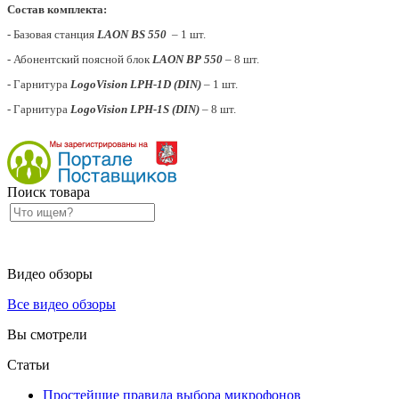
Состав комплекта:
- Базовая станция
LAON
BS 550
– 1 шт.
- Абонентский поясной блок
LAON
B
P
550
– 8 шт.
- Гарнитура
LogoVision LPH-1D (DIN)
– 1 шт.
- Гарнитура
LogoVision LPH-1S (DIN)
– 8 шт.
Поиск товара
Видео обзоры
Все видео обзоры
Вы смотрели
Статьи
Простейшие правила выбора микрофонов