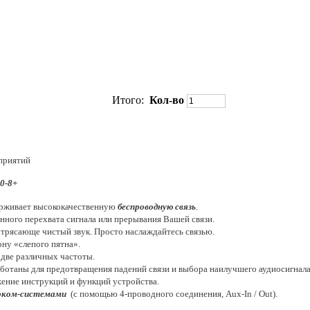
Итого:
Кол-во
приятий
0-8+
ерживает высококачественную
беспроводную связь
.
ного перехвата сигнала или прерывания Вашей связи.
трясающе чистый звук. Просто наслаждайтесь связью.
ну «слепого пятна».
две различных частоты.
ботаны для предотвращения падений связи и выбора наилучшего аудиосигнала
ение инструкций и функций устройства.
рком-системами
(с помощью 4-проводного соединения, Aux-In / Out).