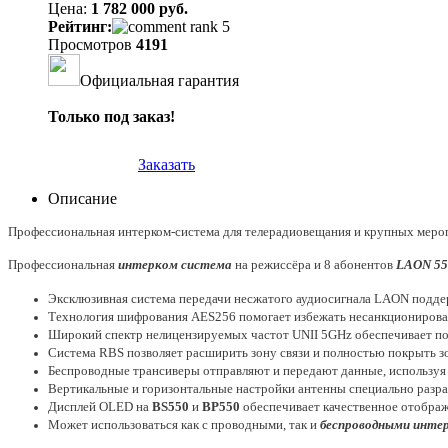
Цена:
1 782 000 руб.
Рейтинг:
Просмотров
4191
Официальная гарантия
Только под заказ!
Заказать
Описание
Профессиональная интерком-система для телерадиовещания и крупных меро
Профессиональная
интерком система
на режиссёра и 8 абонентов
LAON 55
Эксклюзивная система передачи несжатого аудиосигнала LAON подд
Технология шифрования AES256 помогает избежать несанкционирован
Широкий спектр нелицензируемых частот UNII 5GHz обеспечивает по
Система RBS позволяет расширить зону связи и полностью покрыть зо
Беспроводные трансиверы отправляют и передают данные, используя 
Вертикальные и горизонтальные настройки антенны специально разра
Дисплей OLED на
BS
550
и
BP550
обеспечивает качественное отображ
Может использоваться как с проводными, так и
беспроводными инте