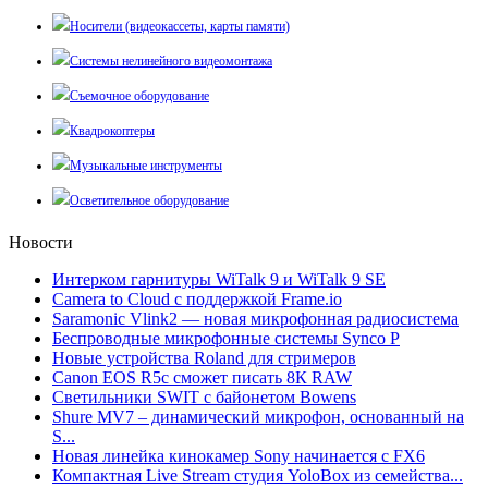
Носители (видеокассеты, карты памяти)
Системы нелинейного видеомонтажа
Съемочное оборудование
Квадрокоптеры
Музыкальные инструменты
Осветительное оборудование
Новости
Интерком гарнитуры WiTalk 9 и WiTalk 9 SE
Camera to Cloud с поддержкой Frame.io
Saramonic Vlink2 — новая микрофонная радиосистема
Беспроводные микрофонные системы Synco P
Новые устройства Roland для стримеров
Canon EOS R5c сможет писать 8К RAW
Светильники SWIT с байонетом Bowens
Shure MV7 – динамический микрофон, основанный на
S...
Новая линейка кинокамер Sony начинается с FX6
Компактная Live Stream студия YoloBox из семейства...