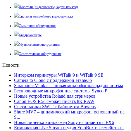
Носители (видеокассеты, карты памяти)
Системы нелинейного видеомонтажа
Съемочное оборудование
Квадрокоптеры
Музыкальные инструменты
Осветительное оборудование
Новости
Интерком гарнитуры WiTalk 9 и WiTalk 9 SE
Camera to Cloud с поддержкой Frame.io
Saramonic Vlink2 — новая микрофонная радиосистема
Беспроводные микрофонные системы Synco P
Новые устройства Roland для стримеров
Canon EOS R5c сможет писать 8К RAW
Светильники SWIT с байонетом Bowens
Shure MV7 – динамический микрофон, основанный на
S...
Новая линейка кинокамер Sony начинается с FX6
Компактная Live Stream студия YoloBox из семейства...