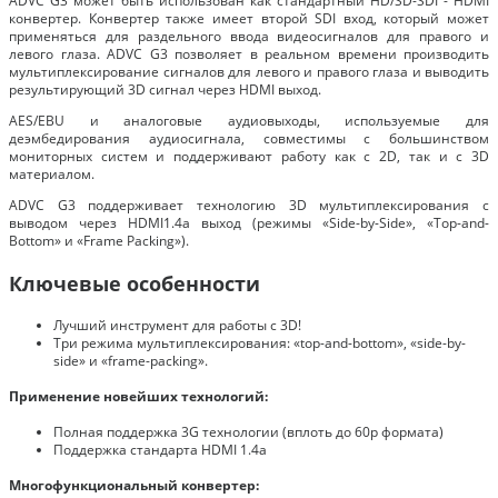
ADVC G3 может быть использован как стандартный HD/SD-SDI - HDMI
конвертер. Конвертер также имеет второй SDI вход, который может
применяться для раздельного ввода видеосигналов для правого и
левого глаза. ADVC G3 позволяет в реальном времени производить
мультиплексирование сигналов для левого и правого глаза и выводить
результирующий 3D сигнал через HDMI выход.
AES/EBU и аналоговые аудиовыходы, используемые для
деэмбедирования аудиосигнала, совместимы с большинством
мониторных систем и поддерживают работу как c 2D, так и с 3D
материалом.
ADVC G3 поддерживает технологию 3D мультиплексирования с
выводом через HDMI1.4a выход (режимы «Side-by-Side», «Top-and-
Bottom» и «Frame Packing»).
Ключевые особенности
Лучший инструмент для работы с 3D!
Три режима мультиплексирования: «top-and-bottom», «side-by-
side» и «frame-packing».
Применение новейших технологий:
Полная поддержка 3G технологии (вплоть до 60p формата)
Поддержка стандарта HDMI 1.4a
Многофункциональный конвертер: