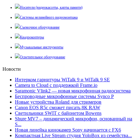
Носители (видеокассеты, карты памяти)
Системы нелинейного видеомонтажа
Съемочное оборудование
Квадрокоптеры
Музыкальные инструменты
Осветительное оборудование
Новости
Интерком гарнитуры WiTalk 9 и WiTalk 9 SE
Camera to Cloud с поддержкой Frame.io
Saramonic Vlink2 — новая микрофонная радиосистема
Беспроводные микрофонные системы Synco P
Новые устройства Roland для стримеров
Canon EOS R5c сможет писать 8К RAW
Светильники SWIT с байонетом Bowens
Shure MV7 – динамический микрофон, основанный на
S...
Новая линейка кинокамер Sony начинается с FX6
Компактная Live Stream студия YoloBox из семейства...