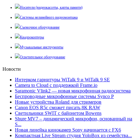
Носители (видеокассеты, карты памяти)
Системы нелинейного видеомонтажа
Съемочное оборудование
Квадрокоптеры
Музыкальные инструменты
Осветительное оборудование
Новости
Интерком гарнитуры WiTalk 9 и WiTalk 9 SE
Camera to Cloud с поддержкой Frame.io
Saramonic Vlink2 — новая микрофонная радиосистема
Беспроводные микрофонные системы Synco P
Новые устройства Roland для стримеров
Canon EOS R5c сможет писать 8К RAW
Светильники SWIT с байонетом Bowens
Shure MV7 – динамический микрофон, основанный на
S...
Новая линейка кинокамер Sony начинается с FX6
Компактная Live Stream студия YoloBox из семейства...