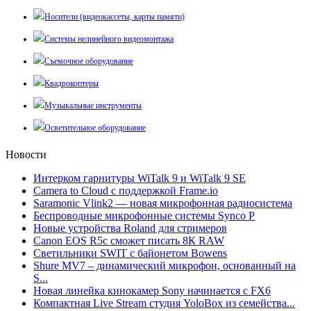
Носители (видеокассеты, карты памяти)
Системы нелинейного видеомонтажа
Съемочное оборудование
Квадрокоптеры
Музыкальные инструменты
Осветительное оборудование
Новости
Интерком гарнитуры WiTalk 9 и WiTalk 9 SE
Camera to Cloud с поддержкой Frame.io
Saramonic Vlink2 — новая микрофонная радиосистема
Беспроводные микрофонные системы Synco P
Новые устройства Roland для стримеров
Canon EOS R5c сможет писать 8К RAW
Светильники SWIT с байонетом Bowens
Shure MV7 – динамический микрофон, основанный на
S...
Новая линейка кинокамер Sony начинается с FX6
Компактная Live Stream студия YoloBox из семейства...