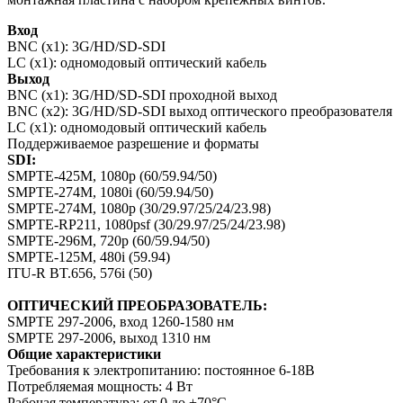
Вход
BNC (x1)
: 3G/HD/SD-SDI
LC (x1)
: одномодовый оптический кабель
Выход
BNC (x1)
: 3G/HD/SD-SDI проходной выход
BNC (x2)
: 3G/HD/SD-SDI выход оптического преобразователя
LC (x1)
: одномодовый оптический кабель
Поддерживаемое разрешение и форматы
SDI
:
SMPTE-425M, 1080p (60/59.94/50)
SMPTE-274M, 1080i (60/59.94/50)
SMPTE-274M, 1080p (30/29.97/25/24/23.98)
SMPTE-RP211, 1080psf (30/29.97/25/24/23.98)
SMPTE-296M, 720p (60/59.94/50)
SMPTE-125M, 480i (59.94)
ITU-R BT.656, 576i (50)
ОПТИЧЕСКИЙ ПРЕОБРАЗОВАТЕЛЬ
:
SMPTE 297-2006, вход 1260-1580 нм
SMPTE 297-2006, выход 1310 нм
Общие характеристики
Требования к электропитанию
: постоянное 6-18В
Потребляемая мощность
: 4 Вт
Рабочая температура
: от 0 до +70°C