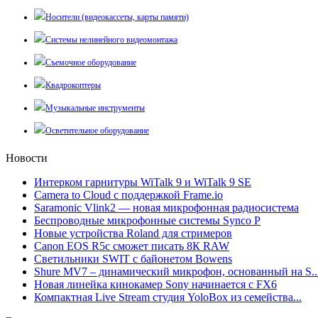
Носители (видеокассеты, карты памяти)
Системы нелинейного видеомонтажа
Съемочное оборудование
Квадрокоптеры
Музыкальные инструменты
Осветительное оборудование
Новости
Интерком гарнитуры WiTalk 9 и WiTalk 9 SE
Camera to Cloud с поддержкой Frame.io
Saramonic Vlink2 — новая микрофонная радиосистема
Беспроводные микрофонные системы Synco P
Новые устройства Roland для стримеров
Canon EOS R5c сможет писать 8К RAW
Светильники SWIT с байонетом Bowens
Shure MV7 – динамический микрофон, основанный на S..
Новая линейка кинокамер Sony начинается с FX6
Компактная Live Stream студия YoloBox из семейства...