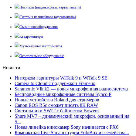
Носители (видеокассеты, карты памяти)
Системы нелинейного видеомонтажа
Съемочное оборудование
Квадрокоптеры
Музыкальные инструменты
Осветительное оборудование
Новости
Интерком гарнитуры WiTalk 9 и WiTalk 9 SE
Camera to Cloud с поддержкой Frame.io
Saramonic Vlink2 — новая микрофонная радиосистема
Беспроводные микрофонные системы Synco P
Новые устройства Roland для стримеров
Canon EOS R5c сможет писать 8К RAW
Светильники SWIT с байонетом Bowens
Shure MV7 – динамический микрофон, основанный на
S...
Новая линейка кинокамер Sony начинается с FX6
Компактная Live Stream студия YoloBox из семейства...