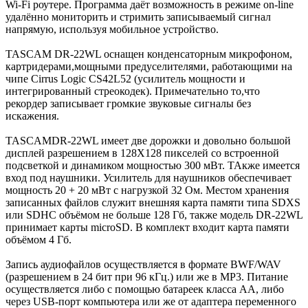
Wi-Fi роутере. Программа даёт возможность в режиме on-line
удалённо мониторить и стримить записываемый сигнал
напрямую, используя мобильное устройство.
TASCAM DR-22WL оснащен конденсаторным микрофоном,
картридерами,мощными предуселителями, работающими на
чипе Cirrus Logic CS42L52 (усилитель мощности и
интегрированный стреокодек). Примечательно то,что
рекордер записывает громкие звуковые сигналы без
искажения.
TASCAMDR-22WL имеет две дорожки и довольно большой
дисплей разрешением в 128Х128 пикселей со встроенной
подсветкой и динамиком мощностью 300 мВт. ТАкже имеется
вход под наушники. Усилитель для наушников обеспечивает
мощность 20 + 20 мВт с нагрузкой 32 Ом. Местом хранения
записанных файлов служит внешняя карта памяти типа SDXS
или SDHC объёмом не больше 128 Гб, также модель DR-22WL
принимает карты microSD. В комплект входит карта памяти
объёмом 4 Гб.
Запись аудиофайлов осуществляется в формате BWF/WAV
(разрешением в 24 бит при 96 кГц.) или же в MP3. Питание
осуществляется либо с помощью батареек класса АА, либо
через USB-порт компьютера или же от адаптера переменного