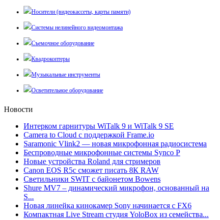
Носители (видеокассеты, карты памяти)
Системы нелинейного видеомонтажа
Съемочное оборудование
Квадрокоптеры
Музыкальные инструменты
Осветительное оборудование
Новости
Интерком гарнитуры WiTalk 9 и WiTalk 9 SE
Camera to Cloud с поддержкой Frame.io
Saramonic Vlink2 — новая микрофонная радиосистема
Беспроводные микрофонные системы Synco P
Новые устройства Roland для стримеров
Canon EOS R5c сможет писать 8К RAW
Светильники SWIT с байонетом Bowens
Shure MV7 – динамический микрофон, основанный на
S...
Новая линейка кинокамер Sony начинается с FX6
Компактная Live Stream студия YoloBox из семейства...