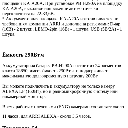
площадки KA-A20A. При установке PB-H290A на площадку
KA-A20A, выходное напряжение автоматически
переключится на 22-33,6В.
* Аккумуляторная площадка KA-A20A изготавливается по
требованиям компании ARRI и дополнена разъемами: D-tap
(16В) - 2 штуки, LEMO-2pin (16В) - 1 штука, USB (5В/2А) - 1
штука.
Ёмкость 290Вт.ч
Аккумуляторная батарея PB-H290A состоит из 24 элементов
класса 18650, имеет ёмкость 290Вт.ч. и поддерживает
максимальную долговременную нагрузку 200Вт.
Вы можете подключить к аккумулятору не только камеру
ALEXA LF (160Вт), но и радиомикрофонную систему или
накамерный монитор.
Время работы с плечевыми (ENG) камерами составляет около
11 часов, для ARRI ALEXA - около 3,5 часов.