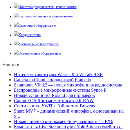
Носители (видеокассеты, карты памяти)
Системы нелинейного видеомонтажа
Съемочное оборудование
Квадрокоптеры
Музыкальные инструменты
Осветительное оборудование
Новости
Интерком гарнитуры WiTalk 9 и WiTalk 9 SE
Camera to Cloud с поддержкой Frame.io
Saramonic Vlink2 — новая микрофонная радиосистема
Беспроводные микрофонные системы Synco P
Новые устройства Roland для стримеров
Canon EOS R5c сможет писать 8К RAW
Светильники SWIT с байонетом Bowens
Shure MV7 – динамический микрофон, основанный на
S...
Новая линейка кинокамер Sony начинается с FX6
Компактная Live Stream студия YoloBox из семейства...