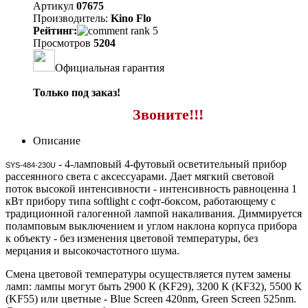
Артикул
07675
Производитель:
Kino Flo
Рейтинг:
Просмотров
5204
Официальная гарантия
Только под заказ!
Звоните!!!
Описание
- 4-ламповый 4-футовый осветительный прибор
SYS-484-230U
рассеянного света с аксессуарами. Дает мягкий световой
поток высокой интенсивности - интенсивность равноценна 1
кВт прибору типа softlight с софт-боксом, работающему с
традиционной галогенной лампой накаливания. Диммируется
поламповым выключением и углом наклона корпуса прибора
к объекту - без изменения цветовой температуры, без
мерцания и высокочастотного шума.
Смена цветовой температуры осуществляется путем замены
ламп: лампы могут быть 2900 К (KF29), 3200 К (KF32), 5500 К
(KF55) или цветные - Blue Screen 420nm, Green Screen 525nm.