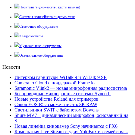
Носители (видеокассеты, карты памяти)
Системы нелинейного видеомонтажа
Съемочное оборудование
Квадрокоптеры
Музыкальные инструменты
Осветительное оборудование
Новости
Интерком гарнитуры WiTalk 9 и WiTalk 9 SE
Camera to Cloud с поддержкой Frame.io
Saramonic Vlink2 — новая микрофонная радиосистема
Беспроводные микрофонные системы Synco P
Новые устройства Roland для стримеров
Canon EOS R5c сможет писать 8К RAW
Светильники SWIT с байонетом Bowens
Shure MV7 – динамический микрофон, основанный на
S...
Новая линейка кинокамер Sony начинается с FX6
Компактная Live Stream студия YoloBox из семейства...