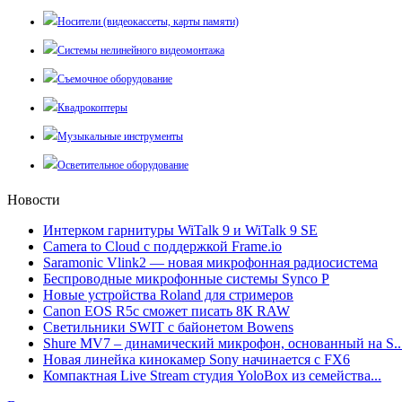
Носители (видеокассеты, карты памяти)
Системы нелинейного видеомонтажа
Съемочное оборудование
Квадрокоптеры
Музыкальные инструменты
Осветительное оборудование
Новости
Интерком гарнитуры WiTalk 9 и WiTalk 9 SE
Camera to Cloud с поддержкой Frame.io
Saramonic Vlink2 — новая микрофонная радиосистема
Беспроводные микрофонные системы Synco P
Новые устройства Roland для стримеров
Canon EOS R5c сможет писать 8К RAW
Светильники SWIT с байонетом Bowens
Shure MV7 – динамический микрофон, основанный на S..
Новая линейка кинокамер Sony начинается с FX6
Компактная Live Stream студия YoloBox из семейства...