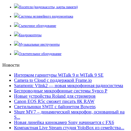
Носители (видеокассеты, карты памяти)
Системы нелинейного видеомонтажа
Съемочное оборудование
Квадрокоптеры
Музыкальные инструменты
Осветительное оборудование
Новости
Интерком гарнитуры WiTalk 9 и WiTalk 9 SE
Camera to Cloud с поддержкой Frame.io
Saramonic Vlink2 — новая микрофонная радиосистема
Беспроводные микрофонные системы Synco P
Новые устройства Roland для стримеров
Canon EOS R5c сможет писать 8К RAW
Светильники SWIT с байонетом Bowens
Shure MV7 – динамический микрофон, основанный на
S...
Новая линейка кинокамер Sony начинается с FX6
Компактная Live Stream студия YoloBox из семейства...