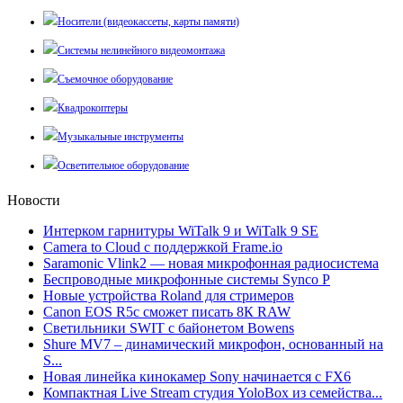
Носители (видеокассеты, карты памяти)
Системы нелинейного видеомонтажа
Съемочное оборудование
Квадрокоптеры
Музыкальные инструменты
Осветительное оборудование
Новости
Интерком гарнитуры WiTalk 9 и WiTalk 9 SE
Camera to Cloud с поддержкой Frame.io
Saramonic Vlink2 — новая микрофонная радиосистема
Беспроводные микрофонные системы Synco P
Новые устройства Roland для стримеров
Canon EOS R5c сможет писать 8К RAW
Светильники SWIT с байонетом Bowens
Shure MV7 – динамический микрофон, основанный на
S...
Новая линейка кинокамер Sony начинается с FX6
Компактная Live Stream студия YoloBox из семейства...