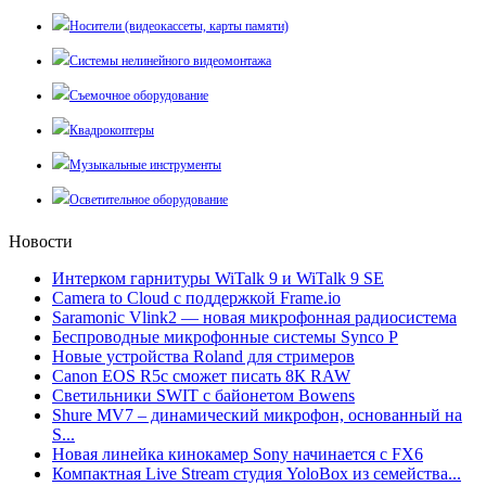
Носители (видеокассеты, карты памяти)
Системы нелинейного видеомонтажа
Съемочное оборудование
Квадрокоптеры
Музыкальные инструменты
Осветительное оборудование
Новости
Интерком гарнитуры WiTalk 9 и WiTalk 9 SE
Camera to Cloud с поддержкой Frame.io
Saramonic Vlink2 — новая микрофонная радиосистема
Беспроводные микрофонные системы Synco P
Новые устройства Roland для стримеров
Canon EOS R5c сможет писать 8К RAW
Светильники SWIT с байонетом Bowens
Shure MV7 – динамический микрофон, основанный на
S...
Новая линейка кинокамер Sony начинается с FX6
Компактная Live Stream студия YoloBox из семейства...