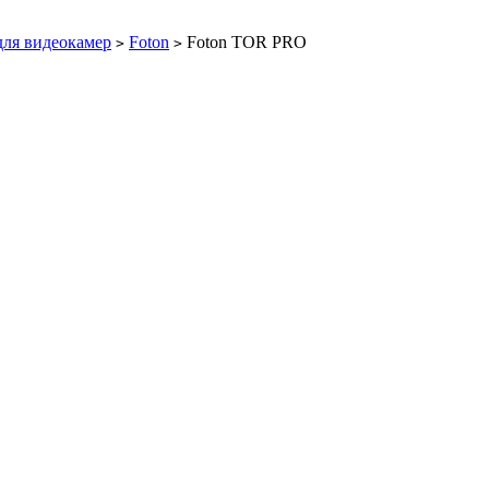
для видеокамер
Foton
Foton TOR PRO
>
>