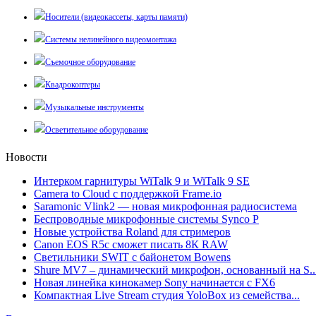
Носители (видеокассеты, карты памяти)
Системы нелинейного видеомонтажа
Съемочное оборудование
Квадрокоптеры
Музыкальные инструменты
Осветительное оборудование
Новости
Интерком гарнитуры WiTalk 9 и WiTalk 9 SE
Camera to Cloud с поддержкой Frame.io
Saramonic Vlink2 — новая микрофонная радиосистема
Беспроводные микрофонные системы Synco P
Новые устройства Roland для стримеров
Canon EOS R5c сможет писать 8К RAW
Светильники SWIT с байонетом Bowens
Shure MV7 – динамический микрофон, основанный на S..
Новая линейка кинокамер Sony начинается с FX6
Компактная Live Stream студия YoloBox из семейства...