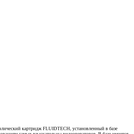
влический картридж FLUIDTECH, установленный в базе
бованиям самых взыскательны видеоператоров. В базе имеется