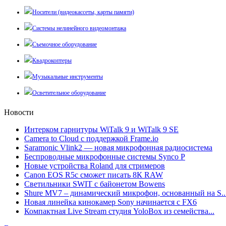
Носители (видеокассеты, карты памяти)
Системы нелинейного видеомонтажа
Съемочное оборудование
Квадрокоптеры
Музыкальные инструменты
Осветительное оборудование
Новости
Интерком гарнитуры WiTalk 9 и WiTalk 9 SE
Camera to Cloud с поддержкой Frame.io
Saramonic Vlink2 — новая микрофонная радиосистема
Беспроводные микрофонные системы Synco P
Новые устройства Roland для стримеров
Canon EOS R5c сможет писать 8К RAW
Светильники SWIT с байонетом Bowens
Shure MV7 – динамический микрофон, основанный на S..
Новая линейка кинокамер Sony начинается с FX6
Компактная Live Stream студия YoloBox из семейства...