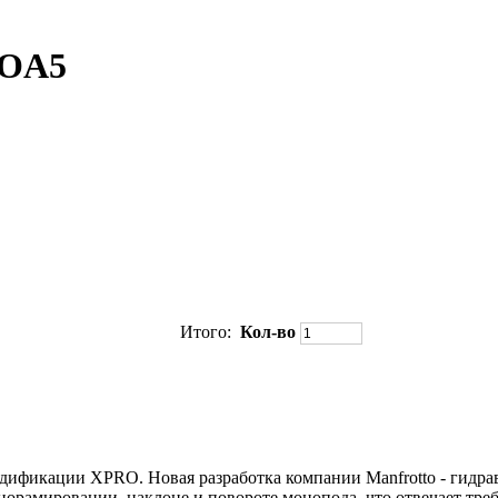
ROA5
Итого:
Кол-во
фикации XPRO. Новая разработка компании Manfrotto - гидра
норамировании, наклоне и повороте монопода, что отвечает тре