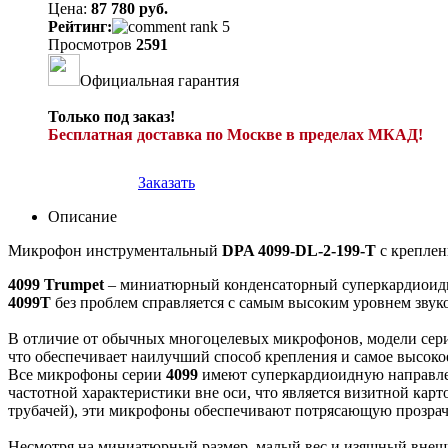
Цена:
87 780 руб.
Рейтинг:
Просмотров
2591
Официальная гарантия
Только под заказ!
Бесплатная доставка по Москве в пределах МКАД!
Заказать
Описание
Микрофон инструментальный
DPA 4099-DL-2-199-T
с креплен
4099 Trumpet
– миниатюрный конденсаторный суперкардиоидны
4099T
без проблем справляется с самым высоким уровнем звук
В отличие от обычных многоцелевых микрофонов, модели се
что обеспечивает наилучший способ крепления и самое высокое
Все микрофоны серии
4099
имеют суперкардиоидную направленн
частотной характеристики вне оси, что является визитной кар
трубачей), эти микрофоны обеспечивают потрясающую прозрачн
Несмотря на миниатюрный размер, малый вес и изящный внеш