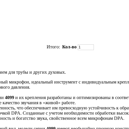
Итого:
Кол-во
ием для трубы и других духовых.
й микрофон, идеальный инструмент с индивидуальным креплени
ового давления.
рии
4099
и их крепления разработаны и оптимизированы в соотве
 качество звучания в «живой» работе.
ость, что обеспечивает им превосходную устойчивость к обрат
точкой DPA. Созданные с учетом необходимости обработки высок
ость и богатство звука, свойственное всем микрофонам DPA.
ний вид, модели серии
4099
имеют необычайно прочную констру