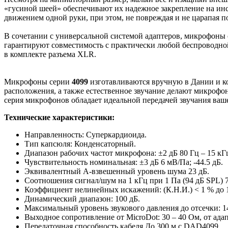
«гусиной шеей» обеспечивают их надежное закрепление на инс
движением одной руки, при этом, не повреждая и не царапая п
В сочетании с универсальной системой адаптеров, микрофоны
гарантируют совместимость с практически любой беспроводно
в комплекте разъема XLR.
Микрофоны серии
4099
изготавливаются вручную в Дании и к
расположения, а также естественное звучание делают микрофо
серия микрофонов обладает идеальной передачей звучания вашег
Технические характеристики:
Направленность: Суперкардиоида.
Тип капсюля: Конденсаторный.
Диапазон рабочих частот микрофона: ±2 дБ 80 Гц – 15 кГ
Чувствительность номинальная: ±3 дБ 6 мВ/Па; -44.5 дБ.
Эквивалентный А-взвешенный уровень шума 23 дБ.
Соотношения сигнал/шум на 1 кГц при 1 Па (94 дБ SPL) 7
Коэффициент нелинейных искажений: (К.Н.И.) < 1 % до 
Динамический диапазон: 100 дБ.
Максимальный уровень звукового давления до отсечки: 1
Выходное сопротивление от MicroDot: 30 – 40 Ом, от а
Передаточная способность кабеля До 300 м с DAD4099.