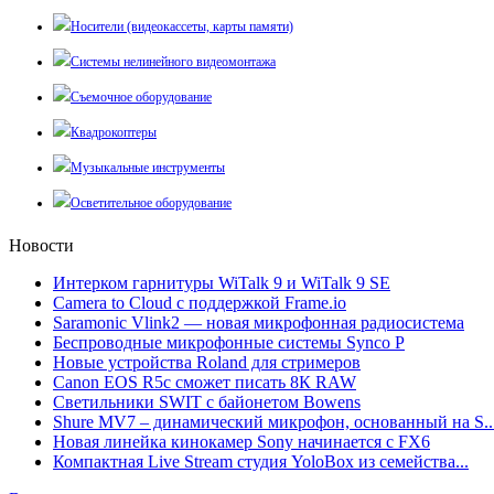
Носители (видеокассеты, карты памяти)
Системы нелинейного видеомонтажа
Съемочное оборудование
Квадрокоптеры
Музыкальные инструменты
Осветительное оборудование
Новости
Интерком гарнитуры WiTalk 9 и WiTalk 9 SE
Camera to Cloud с поддержкой Frame.io
Saramonic Vlink2 — новая микрофонная радиосистема
Беспроводные микрофонные системы Synco P
Новые устройства Roland для стримеров
Canon EOS R5c сможет писать 8К RAW
Светильники SWIT с байонетом Bowens
Shure MV7 – динамический микрофон, основанный на S..
Новая линейка кинокамер Sony начинается с FX6
Компактная Live Stream студия YoloBox из семейства...