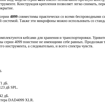
трументе. Конструкция крепления позволяет легко снимать, пер
окрытие.
 серии
4099
совместимы практически со всеми беспроводными сис
й системой. Также эти микрофоны можно использовать со стан
омплектуются кейсами для хранения и транспортировки. Удивит
ны серии 4099 поистине не имеющими себе равных. Продолжая т
о инструмента, а следовательно, и всего спектра чувств.
ц.
1 дБ.
123 дБ SPL.
42 дБ.
даптера DAD4099 XLR.