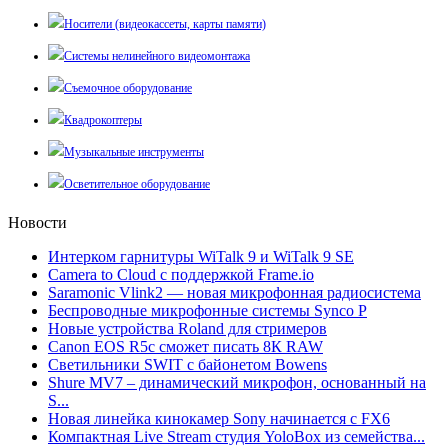
Носители (видеокассеты, карты памяти)
Системы нелинейного видеомонтажа
Съемочное оборудование
Квадрокоптеры
Музыкальные инструменты
Осветительное оборудование
Новости
Интерком гарнитуры WiTalk 9 и WiTalk 9 SE
Camera to Cloud с поддержкой Frame.io
Saramonic Vlink2 — новая микрофонная радиосистема
Беспроводные микрофонные системы Synco P
Новые устройства Roland для стримеров
Canon EOS R5c сможет писать 8К RAW
Светильники SWIT с байонетом Bowens
Shure MV7 – динамический микрофон, основанный на
S...
Новая линейка кинокамер Sony начинается с FX6
Компактная Live Stream студия YoloBox из семейства...