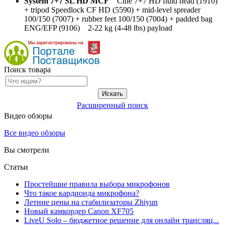
System 7+7 SL HD MCF
Cine 7+7 HD fluid head (1910)
+ tripod Speedlock CF HD (5590) + mid-level spreader
100/150 (7007) + rubber feet 100/150 (7004) + padded bag
ENG/EFP (9106) 2-22 kg (4-48 lbs) payload
Поиск товара
Расширенный поиск
Видео обзоры
Все видео обзоры
Вы смотрели
Статьи
Простейшие правила выбора микрофонов
Что такое кардиоида микрофона?
Летние цены на стабилизаторы Zhiyun
Новый камкордер Canon XF705
LiveU Solo – бюджетное решение для онлайн трансляц...