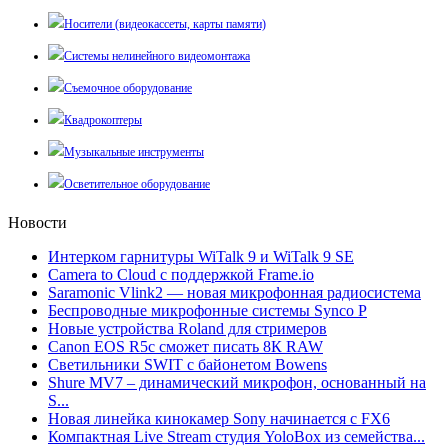
Носители (видеокассеты, карты памяти)
Системы нелинейного видеомонтажа
Съемочное оборудование
Квадрокоптеры
Музыкальные инструменты
Осветительное оборудование
Новости
Интерком гарнитуры WiTalk 9 и WiTalk 9 SE
Camera to Cloud с поддержкой Frame.io
Saramonic Vlink2 — новая микрофонная радиосистема
Беспроводные микрофонные системы Synco P
Новые устройства Roland для стримеров
Canon EOS R5c сможет писать 8К RAW
Светильники SWIT с байонетом Bowens
Shure MV7 – динамический микрофон, основанный на
S...
Новая линейка кинокамер Sony начинается с FX6
Компактная Live Stream студия YoloBox из семейства...