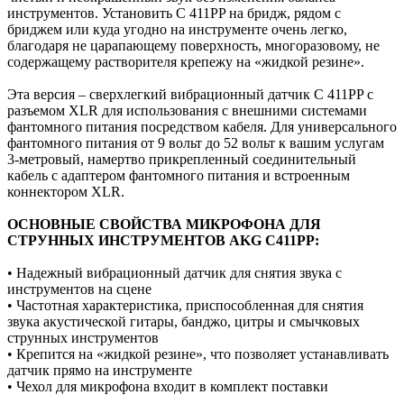
инструментов. Установить C 411PP на бридж, рядом с
бриджем или куда угодно на инструменте очень легко,
благодаря не царапающему поверхность, многоразовому, не
содержащему растворителя крепежу на «жидкой резине».
Эта версия – сверхлегкий вибрационный датчик C 411PP с
разъемом XLR для использования с внешними системами
фантомного питания посредством кабеля. Для универсального
фантомного питания от 9 вольт до 52 вольт к вашим услугам
3-метровый, намертво прикрепленный соединительный
кабель с адаптером фантомного питания и встроенным
коннектором XLR.
ОСНОВНЫЕ СВОЙСТВА МИКРОФОНА ДЛЯ
СТРУННЫХ ИНСТРУМЕНТОВ AKG C411PP:
• Надежный вибрационный датчик для снятия звука с
инструментов на сцене
• Частотная характеристика, приспособленная для снятия
звука акустической гитары, банджо, цитры и смычковых
струнных инструментов
• Крепится на «жидкой резине», что позволяет устанавливать
датчик прямо на инструменте
• Чехол для микрофона входит в комплект поставки