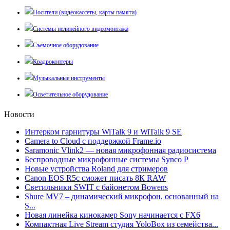
Носители (видеокассеты, карты памяти)
Системы нелинейного видеомонтажа
Съемочное оборудование
Квадрокоптеры
Музыкальные инструменты
Осветительное оборудование
Новости
Интерком гарнитуры WiTalk 9 и WiTalk 9 SE
Camera to Cloud с поддержкой Frame.io
Saramonic Vlink2 — новая микрофонная радиосистема
Беспроводные микрофонные системы Synco P
Новые устройства Roland для стримеров
Canon EOS R5c сможет писать 8К RAW
Светильники SWIT с байонетом Bowens
Shure MV7 – динамический микрофон, основанный на
S...
Новая линейка кинокамер Sony начинается с FX6
Компактная Live Stream студия YoloBox из семейства...