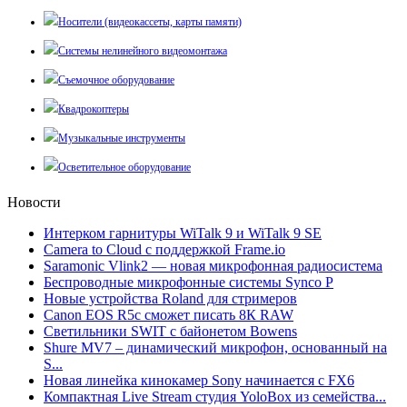
Носители (видеокассеты, карты памяти)
Системы нелинейного видеомонтажа
Съемочное оборудование
Квадрокоптеры
Музыкальные инструменты
Осветительное оборудование
Новости
Интерком гарнитуры WiTalk 9 и WiTalk 9 SE
Camera to Cloud с поддержкой Frame.io
Saramonic Vlink2 — новая микрофонная радиосистема
Беспроводные микрофонные системы Synco P
Новые устройства Roland для стримеров
Canon EOS R5c сможет писать 8К RAW
Светильники SWIT с байонетом Bowens
Shure MV7 – динамический микрофон, основанный на
S...
Новая линейка кинокамер Sony начинается с FX6
Компактная Live Stream студия YoloBox из семейства...