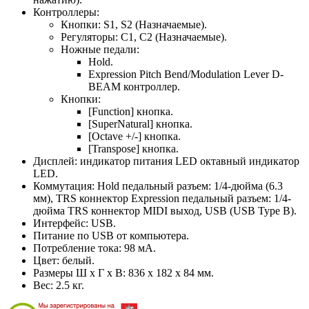
Контроллеры:
Кнопки: S1, S2 (Назначаемые).
Регуляторы: C1, C2 (Назначаемые).
Ножные педали:
Hold.
Expression Pitch Bend/Modulation Lever D-
BEAM контроллер.
Кнопки:
[Function] кнопка.
[SuperNatural] кнопка.
[Octave +/-] кнопка.
[Transpose] кнопка.
Дисплей: индикатор питания LED октавный индикатор
LED.
Коммутация: Hold педальный разъем: 1/4-дюйма (6.3
мм), TRS коннектор Expression педальный разъем: 1/4-
дюйма TRS коннектор MIDI выход, USB (USB Type B).
Интерфейс: USB.
Питание по USB от компьютера.
Потребление тока: 98 мА.
Цвет: белый.
Размеры Ш х Г х В: 836 х 182 х 84 мм.
Вес: 2.5 кг.