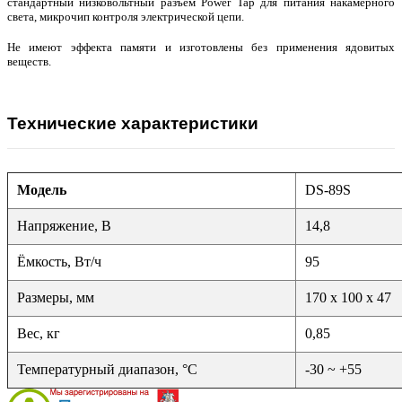
стандартный низковольтный разъём Power Tap для питания накамерного
света, микрочип контроля электрической цепи.
Не имеют эффекта памяти и изготовлены без применения ядовитых
веществ.
Технические характеристики
Модель
DS-89S
Напряжение, В
14,8
Ёмкость, Вт/ч
95
Размеры, мм
170 х 100 х 47
Вес, кг
0,85
Температурный диапазон, °С
-30 ~ +55