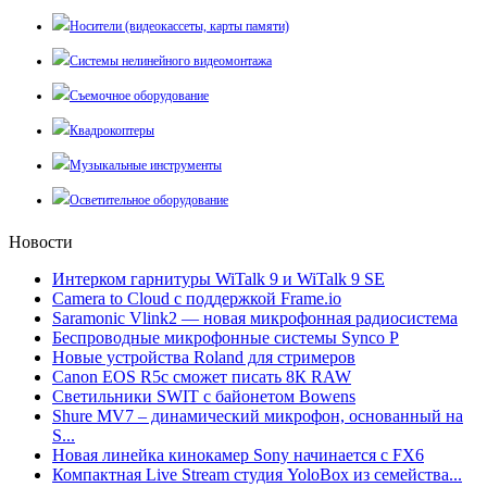
Носители (видеокассеты, карты памяти)
Системы нелинейного видеомонтажа
Съемочное оборудование
Квадрокоптеры
Музыкальные инструменты
Осветительное оборудование
Новости
Интерком гарнитуры WiTalk 9 и WiTalk 9 SE
Camera to Cloud с поддержкой Frame.io
Saramonic Vlink2 — новая микрофонная радиосистема
Беспроводные микрофонные системы Synco P
Новые устройства Roland для стримеров
Canon EOS R5c сможет писать 8К RAW
Светильники SWIT с байонетом Bowens
Shure MV7 – динамический микрофон, основанный на
S...
Новая линейка кинокамер Sony начинается с FX6
Компактная Live Stream студия YoloBox из семейства...