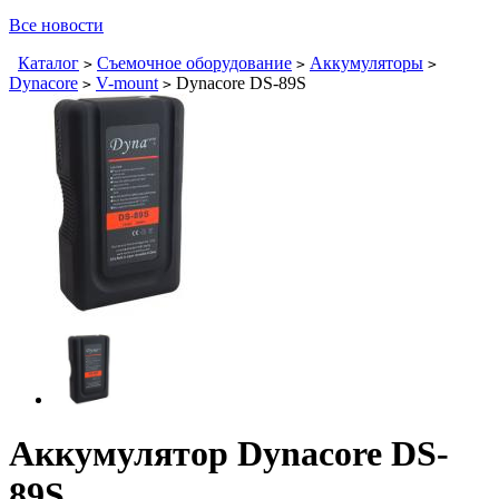
Все новости
Каталог
Съемочное оборудование
Аккумуляторы
>
>
>
Dynacore
V-mount
Dynacore DS-89S
>
>
Аккумулятор Dynacore DS-
89S