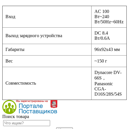
AC 100
Вход
Вт~240
Вт/50Hz~60Hz
DC 8.4
Выход зарядного устройства
Вт/0.6A
Габариты
96x92x43 мм
Вес
~150 г
Dynacore DV-
66S，
Совместимость
Panasonic
CGA-
D16S/28S/54S
Поиск товара