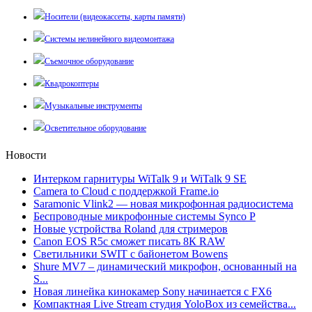
Носители (видеокассеты, карты памяти)
Системы нелинейного видеомонтажа
Съемочное оборудование
Квадрокоптеры
Музыкальные инструменты
Осветительное оборудование
Новости
Интерком гарнитуры WiTalk 9 и WiTalk 9 SE
Camera to Cloud с поддержкой Frame.io
Saramonic Vlink2 — новая микрофонная радиосистема
Беспроводные микрофонные системы Synco P
Новые устройства Roland для стримеров
Canon EOS R5c сможет писать 8К RAW
Светильники SWIT с байонетом Bowens
Shure MV7 – динамический микрофон, основанный на
S...
Новая линейка кинокамер Sony начинается с FX6
Компактная Live Stream студия YoloBox из семейства...