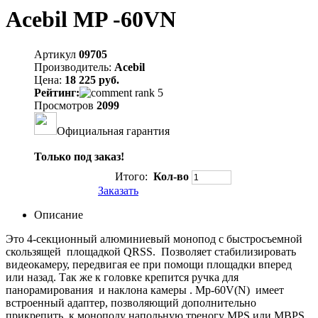
Acebil MP -60VN
Артикул
09705
Производитель:
Acebil
Цена:
18 225 руб.
Рейтинг:
Просмотров
2099
Официальная гарантия
Только под заказ!
Итого:
Кол-во
Заказать
Описание
Это 4-секционный алюминиевый монопод с быстросъемной
скользящей площадкой QRSS. Позволяет стабилизировать
видеокамеру, передвигая ее при помощи площадки вперед
или назад. Так же к головке крепится ручка для
панорамирования и наклона камеры . Mp-60V(N) имеет
встроенный адаптер, позволяющий дополнительно
прикрепить к моноподу напольную треногу MPS или MBPS.