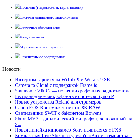
Носители (видеокассеты, карты памяти)
Системы нелинейного видеомонтажа
Съемочное оборудование
Квадрокоптеры
Музыкальные инструменты
Осветительное оборудование
Новости
Интерком гарнитуры WiTalk 9 и WiTalk 9 SE
Camera to Cloud с поддержкой Frame.io
Saramonic Vlink2 — новая микрофонная радиосистема
Беспроводные микрофонные системы Synco P
Новые устройства Roland для стримеров
Canon EOS R5c сможет писать 8К RAW
Светильники SWIT с байонетом Bowens
Shure MV7 – динамический микрофон, основанный на
S...
Новая линейка кинокамер Sony начинается с FX6
Компактная Live Stream студия YoloBox из семейства...