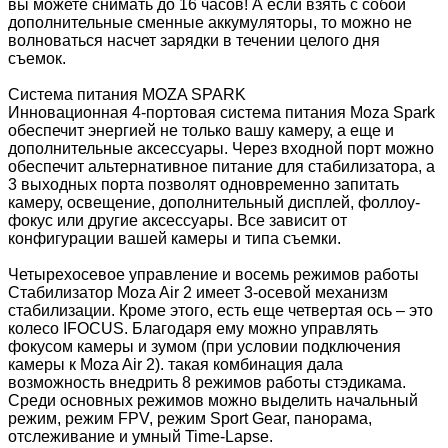
вы можете снимать до 16 часов! А если взять с собой
дополнительные сменные аккумуляторы, то можно не
волноваться насчет зарядки в течении целого дня
съемок.
Система питания MOZA SPARK
Инновационная 4-портовая система питания Moza Spark
обеспечит энергией не только вашу камеру, а еще и
дополнительные аксессуары. Через входной порт можно
обеспечит альтернативное питание для стабилизатора, а
3 выходных порта позволят одновременно запитать
камеру, освещение, дополнительный дисплей, фоллоу-
фокус или другие аксессуары. Все зависит от
конфигурации вашей камеры и типа съемки.
Четырехосевое управление и восемь режимов работы
Стабилизатор Moza Air 2 имеет 3-осевой механизм
стабилизации. Кроме этого, есть еще четвертая ось – это
колесо IFOCUS. Благодаря ему можно управлять
фокусом камеры и зумом (при условии подключения
камеры к Moza Air 2). такая комбинация дала
возможность внедрить 8 режимов работы стэдикама.
Среди основных режимов можно выделить начальный
режим, режим FPV, режим Sport Gear, панорама,
отслеживание и умный Time-Lapse.