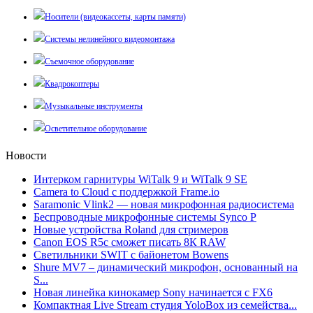
Носители (видеокассеты, карты памяти)
Системы нелинейного видеомонтажа
Съемочное оборудование
Квадрокоптеры
Музыкальные инструменты
Осветительное оборудование
Новости
Интерком гарнитуры WiTalk 9 и WiTalk 9 SE
Camera to Cloud с поддержкой Frame.io
Saramonic Vlink2 — новая микрофонная радиосистема
Беспроводные микрофонные системы Synco P
Новые устройства Roland для стримеров
Canon EOS R5c сможет писать 8К RAW
Светильники SWIT с байонетом Bowens
Shure MV7 – динамический микрофон, основанный на
S...
Новая линейка кинокамер Sony начинается с FX6
Компактная Live Stream студия YoloBox из семейства...