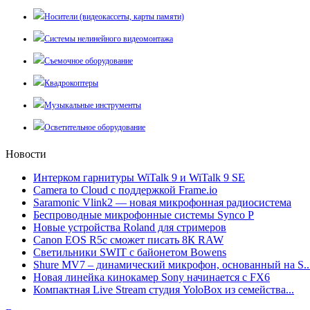
Носители (видеокассеты, карты памяти)
Системы нелинейного видеомонтажа
Съемочное оборудование
Квадрокоптеры
Музыкальные инструменты
Осветительное оборудование
Новости
Интерком гарнитуры WiTalk 9 и WiTalk 9 SE
Camera to Cloud с поддержкой Frame.io
Saramonic Vlink2 — новая микрофонная радиосистема
Беспроводные микрофонные системы Synco P
Новые устройства Roland для стримеров
Canon EOS R5c сможет писать 8К RAW
Светильники SWIT с байонетом Bowens
Shure MV7 – динамический микрофон, основанный на S..
Новая линейка кинокамер Sony начинается с FX6
Компактная Live Stream студия YoloBox из семейства...