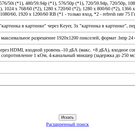
 576/50i (*1), 480/59.94p (*1), 576/50p (*1), 720/59.94p, 720/50p, 10
), 1024 x 768/60 (*2), 1280 x 720/60 (*2), 1280 x 800/60 (*2), 1366 
1080/60, 1920 x 1200/60 RB (*1 - только вход, *2 - refresh rate 75 Гц
 "картинка в картинке" через Keyer, 3x "картинка в картинке", 
, максимальное разрешение 1920х1200 пикселей, формат .bmp 24
 через HDMI, входной уровень -10 дБА (макс. +8 дБА), входное с
 сопротивление 1 кОм, 4-канальный микшер (задержка до 250 мс
Расширенный поиск