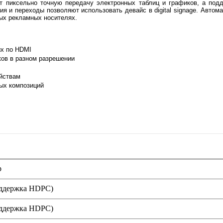
ует пиксельно точную передачу электронных таблиц и графиков, а под
я и переходы позволяют использовать девайс в digital signage. Автом
ых рекламных носителях.
ых по HDMI
ков в разном разрешении
йствам
ых композиций
р
ддержка HDPC)
ддержка HDPC)