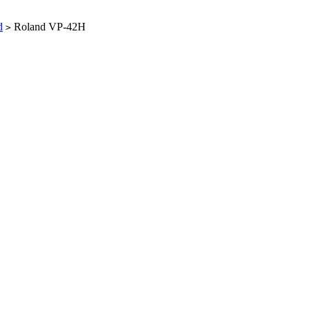
d
Roland VP-42H
>