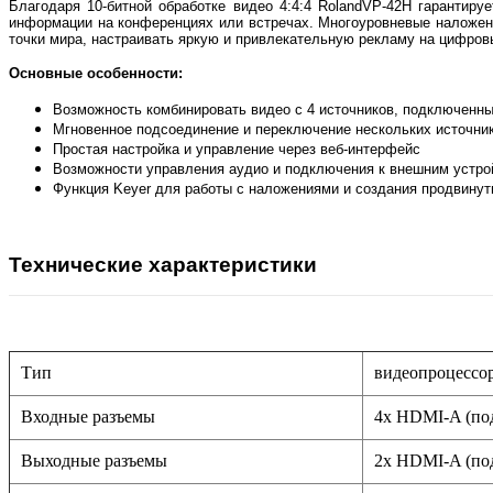
Благодаря 10-битной обработке видео 4:4:4 RolandVP-42H гарантир
информации на конференциях или встречах. Многоуровневые наложени
точки мира, настраивать яркую и привлекательную рекламу на цифров
Основные особенности:
Возможность комбинировать видео с 4 источников, подключенн
Мгновенное подсоединение и переключение нескольких источни
Простая настройка и управление через веб-интерфейс
Возможности управления аудио и подключения к внешним устро
Функция Keyer для работы с наложениями и создания продвинут
Технические характеристики
Тип
видеопроцессо
Входные разъемы
4х HDMI-A (по
Выходные разъемы
2х HDMI-A (по