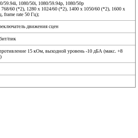
80/59.94i, 1080/50i, 1080/59.94p, 1080/50p
x 768/60 (*2), 1280 x 1024/60 (*2), 1400 x 1050/60 (*2), 1600 x
, frame rate 50 Гц);
переключатель движения сцен
 бит/пик
опротивление 15 кОм, выходной уровень -10 дБА (макс. +8
)