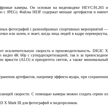
цифровые камеры. Он основан на видеокодеке HEVC/H.265 и
ию с JPEG). Файлы HEIF содержат меньше артефактов и имеют
анных фотографий с разнообразных спортивных мероприятий —
очки или шлем, и знает, когда лица людей в кадре перевернуты,
ет исключительную скорость и производительность. DIGIC X
и видео 4K 60p с супердискретизацией, так и за превосходное
ии яркости (ALO) и приоритета светов, а также минимальный
транения артефактов, например эффекта муара, при сохранении
ясающей скорости. С помощью камеры можно создать серию из
 X Mark III для фотографий и видеороликов.