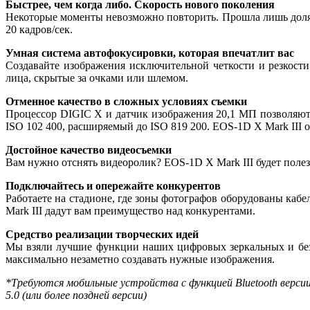
Быстрее, чем когда либо. Скорость нового поколения
Некоторые моменты невозможно повторить. Прошла лишь доля с
20 кадров/сек.
Умная система автофокусировки, которая впечатлит вас
Создавайте изображения исключительной четкости и резкост
лица, скрытые за очками или шлемом.
Отменное качество в сложных условиях съемки
Процессор DIGIC X и датчик изображения 20,1 МП позволяют 
ISO 102 400, расширяемый до ISO 819 200. EOS-1D X Mark III
Достойное качество видеосъемки
Вам нужно отснять видеоролик? EOS-1D X Mark III будет поле
Подключайтесь и опережайте конкурентов
Работаете на стадионе, где зоны фотографов оборудованы каб
Mark III дадут вам преимущество над конкурентами.
Средство реализации творческих идей
Мы взяли лучшие функции наших цифровых зеркальных и безз
максимально незаметно создавать нужные изображения.
*Требуются мобильные устройства с функцией Bluetooth версии 
5.0 (или более поздней версии)