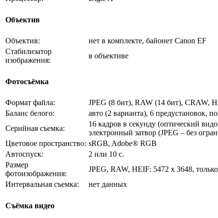
Объектив
Объектив:
нет в комплекте, байонет Canon EF
Стабилизатор
в объективе
изображения:
Фотосъёмка
Формат файла:
JPEG (8 бит), RAW (14 бит), CRAW, HE
Баланс белого:
авто (2 варианта), 6 предустановок, 
16 кадров в секунду (оптический видо
Серийная съемка:
электронный затвор (JPEG – без огра
Цветовое пространство:
sRGB, Adobe® RGB
Автоспуск:
2 или 10 с.
Размер
JPEG, RAW, HEIF: 5472 x 3648, только 
фотоизображения:
Интервальная съемка:
нет данных
Съёмка видео