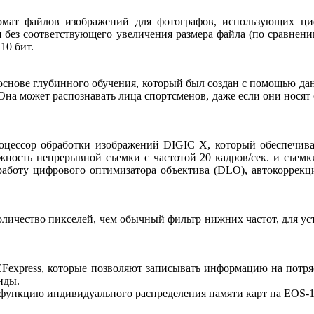
ормат файлов изображений для фотографов, использующих 
я без соответствующего увеличения размера файла (по сравнен
10 бит.
 основе глубинного обучения, который был создан с помощью д
Она может распознавать лица спортсменов, даже если они носят 
оцессор обработки изображений DIGIC X, который обеспечива
ожность непрерывной съемки с частотой 20 кадров/сек. и съемк
работу цифрового оптимизатора объектива (DLO), автокоррекц
количество пикселей, чем обычный фильтр нижних частот, для ус
 CFexpress, которые позволяют записывать информацию на потр
нды.
ункцию индивидуального распределения памяти карт на EOS-1D