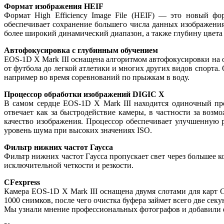
Формат изображения HEIF
Формат High Efficiency Image File (HEIF) — это новый ф
обеспечивает сохранение большего числа данных изображени
более широкий динамический диапазон, а также глубину цвета 
Автофокусировка с глубинным обучением
EOS-1D X Mark III оснащена алгоритмом автофокусировки на
от футбола до легкой атлетики и многих других видов спорта. 
например во время соревнований по прыжкам в воду.
Процессор обработки изображений DIGIC X
В самом сердце EOS-1D X Mark III находится одиночный пр
отвечает как за быстродействие камеры, в частности за возм
качество изображения. Процессор обеспечивает улучшенную 
уровень шума при высоких значениях ISO.
Фильтр нижних частот Гаусса
Фильтр нижних частот Гаусса пропускает свет через большее 
исключительной четкости и резкости.
CFexpress
Камера EOS-1D X Mark III оснащена двумя слотами для карт
1000 снимков, после чего очистка буфера займет всего две секу
Мы узнали мнение профессиональных фотографов и добавили ф