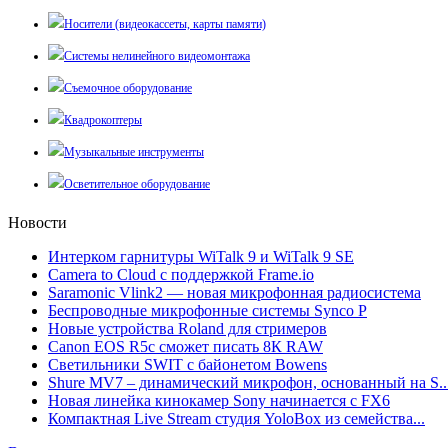
Носители (видеокассеты, карты памяти)
Системы нелинейного видеомонтажа
Съемочное оборудование
Квадрокоптеры
Музыкальные инструменты
Осветительное оборудование
Новости
Интерком гарнитуры WiTalk 9 и WiTalk 9 SE
Camera to Cloud с поддержкой Frame.io
Saramonic Vlink2 — новая микрофонная радиосистема
Беспроводные микрофонные системы Synco P
Новые устройства Roland для стримеров
Canon EOS R5c сможет писать 8К RAW
Светильники SWIT с байонетом Bowens
Shure MV7 – динамический микрофон, основанный на S..
Новая линейка кинокамер Sony начинается с FX6
Компактная Live Stream студия YoloBox из семейства...