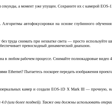
екунды, а момент уже упущен. Сохраните их с камерой EOS-1D X
и. Алгоритмы автофокусировки на основе глубинного обучени
без труда снимать при нехватке света — просто используйте 
 обеспечивает превосходный динамический диапазон.
зна в любом рабочем процессе. Снимайте полнокадровые видео 
елями Ethernet? Пытаетесь поскорее передать изображения проек
еркальных камер и создали EOS-1D X Mark III — прочную, на
4.0 (или более поздней). Также они должны использовать операци