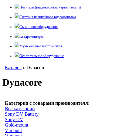
Носители (видеокассеты, карты памяти)
Системы нелинейного видеомонтажа
Съемочное оборудование
Квадрокоптеры
Музыкальные инструменты
Осветительное оборудование
Каталог
Dynacore
>
Dynacore
Категории с товарами производителя:
Все категории
Sony DV Battery
Sony DV
Gold-mount
V-mount
V-mount