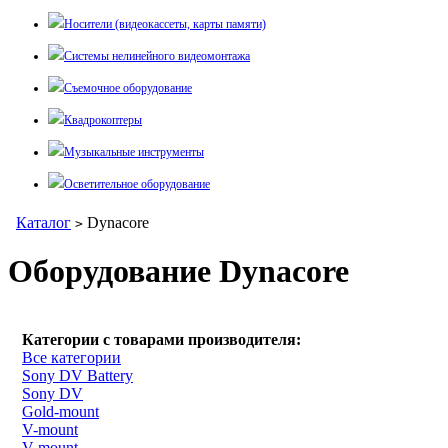
Носители (видеокассеты, карты памяти)
Системы нелинейного видеомонтажа
Съемочное оборудование
Квадрокоптеры
Музыкальные инструменты
Осветительное оборудование
Каталог
Dynacore
>
Оборудование Dynacore
Категории с товарами производителя:
Все категории
Sony DV Battery
Sony DV
Gold-mount
V-mount
V-mount