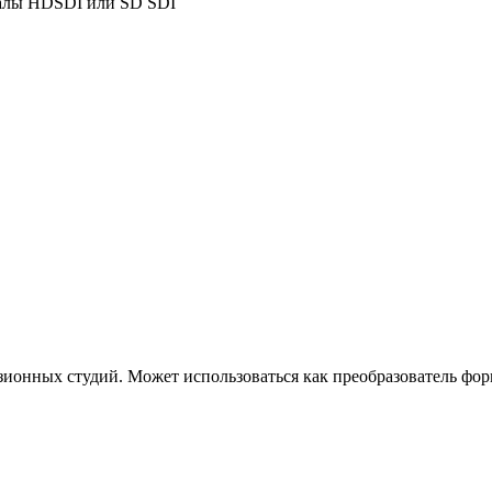
налы HDSDI или SD SDI
нных студий. Может использоваться как преобразователь форм