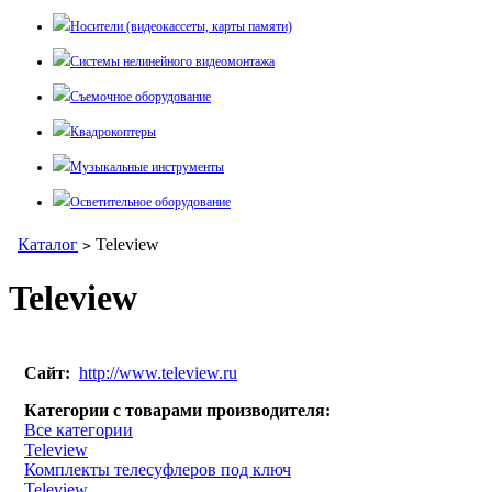
Носители (видеокассеты, карты памяти)
Системы нелинейного видеомонтажа
Съемочное оборудование
Квадрокоптеры
Музыкальные инструменты
Осветительное оборудование
Каталог
Teleview
>
Teleview
Сайт:
http://www.teleview.ru
Категории с товарами производителя:
Все категории
Teleview
Комплекты телесуфлеров под ключ
Teleview