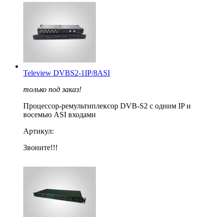
Teleview DVBS2-1IP/8ASI
только под заказ!
Процессор-ремультиплексор DVB-S2 с одним IP и
восемью ASI входами
Артикул:
Звоните!!!