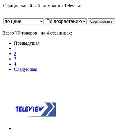
Официальный сайт компании Teleview
79
4
Всего
товаров , на
страницах:
Предыдущая
1
2
3
4
Следующая